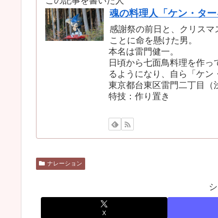
この記事を書いた人
魂の料理人「ケン・ター
感謝祭の前日と、クリスマ
ことに命を懸けた男。
本名は雷門健一。
日頃から七面鳥料理を作っ
るようになり、自ら「ケン
東京都台東区雷門二丁目（
特技：作り置き
ナレーション
シ
X